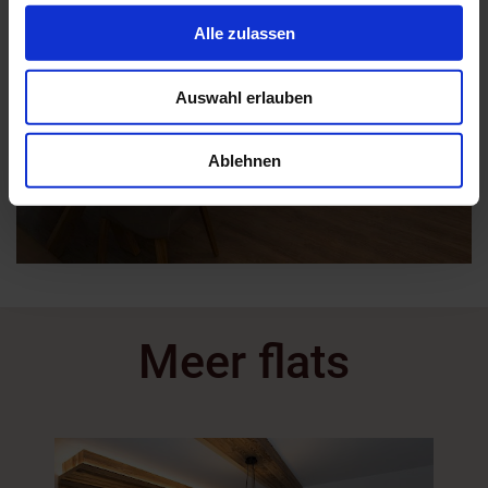
Abschnitt Einzelheiten
fest.
Alle zulassen
Wir verwenden Cookies, um Inhalte und Anzeigen zu
personalisieren, Funktionen für soziale Medien anbieten
Auswahl erlauben
zu können und die Zugriffe auf unsere Website zu
analysieren. Außerdem geben wir Informationen zu Ihrer
Verwendung unserer Website an unsere Partner für
Ablehnen
soziale Medien, Werbung und Analysen weiter. Unsere
Partner führen diese Informationen möglicherweise mit
weiteren Daten zusammen, die Sie ihnen bereitgestellt
haben oder die sie im Rahmen Ihrer Nutzung der Dienste
gesammelt haben.
Meer flats