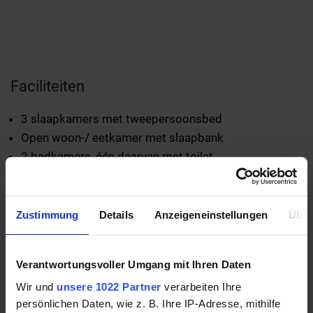
Faciliteiten
3 slaapkamers met tweepersoonsbed
Open woon-/ eetkamer met slaapbank
2 badkamers, één daarvan met toilet
Walk-in douche
Handdoekradiator, föhn, make-up spiegel
aparte toilette
Zustimmung
Details
Anzeigeneinstellungen
Über
Hal met garderobe
Hoogwaardige, volledig ingerichte keuken:
Verantwortungsvoller Umgang mit Ihren Daten
Keramische kookplaat
Wir und
unsere 1022 Partner
verarbeiten Ihre
Granieten werkblad
persönlichen Daten, wie z. B. Ihre IP-Adresse, mithilfe
Oven