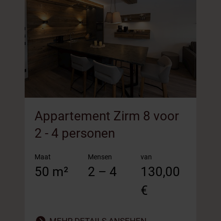
Appartement Zirm 8 voor
A
2 - 4 personen
4
Maat
Mensen
van
M
50 m²
2 – 4
130,00
6
€