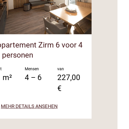
partement Zirm 6 voor 4
Apparte
6 personen
4 - 6 pe
t
Mensen
van
Maat
1 m²
4 – 6
227,00
61 m²
€
MEHR DETAILS ANSEHEN
MEHR D