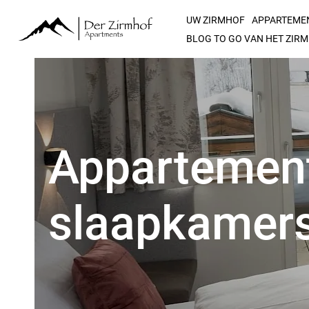
UW ZIRMHOF
APPARTEME
BLOG TO GO VAN HET ZIR
Appartement
slaapkamer