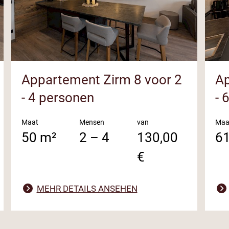
Appartement Zirm 8 voor 2
Ap
- 4 personen
- 
Maat
Mensen
van
Maa
50 m²
2 – 4
130,00
6
€
MEHR DETAILS ANSEHEN