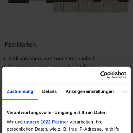
Faciliteiten
3 slaapkamers met tweepersoonsbed
Open woon-/ eetkamer met slaapbank
2 badkamers, één daarvan met toilet
Walk-in douche
Handdoekradiator, föhn, make-up spiegel
Zustimmung
Details
Anzeigeneinstellungen
Über
aparte toilette
Hal met garderobe
Verantwortungsvoller Umgang mit Ihren Daten
Hoogwaardige, volledig ingerichte keuken:
Wir und
unsere 1022 Partner
verarbeiten Ihre
Keramische kookplaat
persönlichen Daten, wie z. B. Ihre IP-Adresse, mithilfe
Granieten werkblad