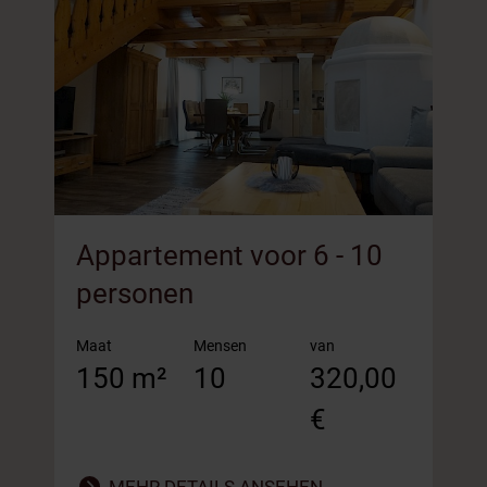
Appartement voor 6 - 10
A
personen
4
Maat
Mensen
van
M
150 m²
10
320,00
7
€