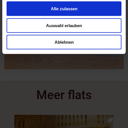
Abschnitt Einzelheiten
fest.
Alle zulassen
Wir verwenden Cookies, um Inhalte und Anzeigen zu
personalisieren, Funktionen für soziale Medien anbieten
Auswahl erlauben
zu können und die Zugriffe auf unsere Website zu
analysieren. Außerdem geben wir Informationen zu Ihrer
Verwendung unserer Website an unsere Partner für
Ablehnen
soziale Medien, Werbung und Analysen weiter. Unsere
Partner führen diese Informationen möglicherweise mit
weiteren Daten zusammen, die Sie ihnen bereitgestellt
haben oder die sie im Rahmen Ihrer Nutzung der Dienste
gesammelt haben.
Meer flats