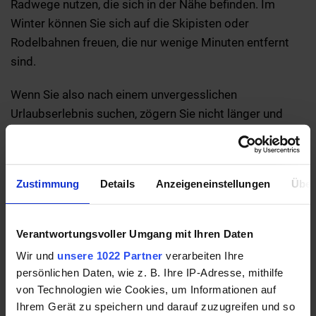
Radwege nutzen, die sich in der Nähe befinden. Im
Winter können Sie sich auf die Skipisten oder
Rodelbahnen freuen, die nur wenige Minuten entfernt
sind.
Wenn Sie also nach einem unvergesslichen
Urlaubserlebnis suchen, zögern Sie nicht länger und
buchen Sie Ihre Ferienwohnung im Landhaus Zirmhof in
Saalbach! Sie werden es nicht bereuen!
Zustimmung
Details
Anzeigeneinstellungen
Über
Verantwortungsvoller Umgang mit Ihren Daten
Wir und
unsere 1022 Partner
verarbeiten Ihre
persönlichen Daten, wie z. B. Ihre IP-Adresse, mithilfe
von Technologien wie Cookies, um Informationen auf
Ihrem Gerät zu speichern und darauf zuzugreifen und so