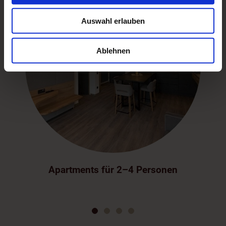
Wir verwenden Cookies, um Inhalte und Anzeigen zu
personalisieren, Funktionen für soziale Medien anbieten
Auswahl erlauben
zu können und die Zugriffe auf unsere Website zu
analysieren. Außerdem geben wir Informationen zu Ihrer
Verwendung unserer Website an unsere Partner für
Ablehnen
soziale Medien, Werbung und Analysen weiter. Unsere
Partner führen diese Informationen möglicherweise mit
weiteren Daten zusammen, die Sie ihnen bereitgestellt
haben oder die sie im Rahmen Ihrer Nutzung der Dienste
gesammelt haben.
Apartments für 2–4 Personen