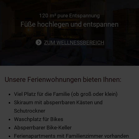
weiteren Daten zusammen, die Sie ihnen bereitgestellt
haben oder die sie im Rahmen Ihrer Nutzung der Dienste
120 m² pure Entspannung
gesammelt haben.
Füße hochlegen und entspannen
ZUM WELLNESSBEREICH
Unsere Ferienwohnungen bieten Ihnen:
Viel Platz für die Familie (ob groß oder klein)
Skiraum mit absperrbaren Kästen und
Schutrockner
Waschplatz für Bikes
Absperrbarer Bike-Keller
Ferienapartments mit Familienzimmer vorhanden