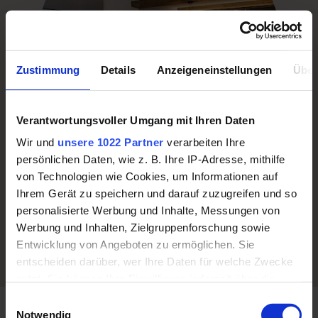
Zustimmung
Details
Anzeigeneinstellungen
Über
Verantwortungsvoller Umgang mit Ihren Daten
Wir und
unsere 1022 Partner
verarbeiten Ihre
persönlichen Daten, wie z. B. Ihre IP-Adresse, mithilfe
von Technologien wie Cookies, um Informationen auf
Apartments für 2 - 4 Personen
Ihrem Gerät zu speichern und darauf zuzugreifen und so
personalisierte Werbung und Inhalte, Messungen von
Werbung und Inhalten, Zielgruppenforschung sowie
Entwicklung von Angeboten zu ermöglichen. Sie
entscheiden darüber, wer Ihre Daten für welche Zwecke
nutzt. Sie können Ihre Einwilligung jederzeit über die
Cookie-Erklärung oder durch Klicken auf das Privacy
Einwilligungsauswahl
Trigger Symbol ändern oder widerrufen
Notwendig