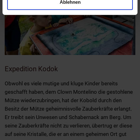
Verwendung unserer Website an unsere Partner für
Ablehnen
soziale Medien, Werbung und Analysen weiter. Unsere
Partner führen diese Informationen möglicherweise mit
weiteren Daten zusammen, die Sie ihnen bereitgestellt
haben oder die sie im Rahmen Ihrer Nutzung der Dienste
gesammelt haben.
Expedition Kodok
Obwohl es viele mutige und kluge Kinder bereits
geschafft haben, dem Clown Montelino die gestohlene
Mütze wiederzubringen, hat der Kobold durch den
Besitz der Mütze geheimnisvolle Zauberkräfte erlangt.
Er treibt sein Unwesen und Schabernack am Berg. Um
seine Zauberkräfte nicht zu verlieren, übertrug er diese
auf seine Kristalle, die er an einem geheimen Ort gut