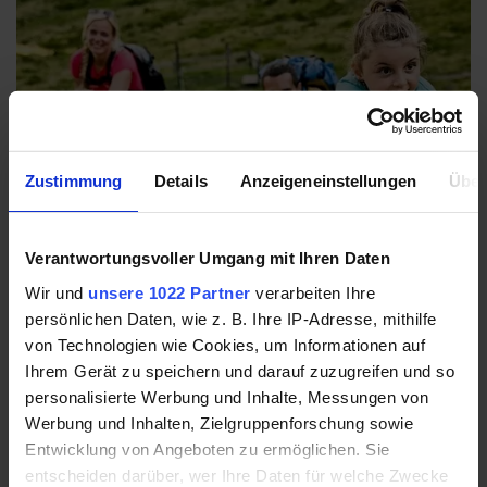
Zustimmung
Details
Anzeigeneinstellungen
Über
Verantwortungsvoller Umgang mit Ihren Daten
Wir und
unsere 1022 Partner
verarbeiten Ihre
persönlichen Daten, wie z. B. Ihre IP-Adresse, mithilfe
von Technologien wie Cookies, um Informationen auf
Ihrem Gerät zu speichern und darauf zuzugreifen und so
personalisierte Werbung und Inhalte, Messungen von
Berg Kodok
Werbung und Inhalten, Zielgruppenforschung sowie
Entwicklung von Angeboten zu ermöglichen. Sie
Der Clown Montelino ist die „gute Seele“ des Berges
entscheiden darüber, wer Ihre Daten für welche Zwecke